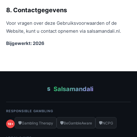
8. Contactgegevens
Voor vragen over deze Gebruiksvoorwaarden of de
Website, kunt u contact opnemen via salsamandali.nl.
Bijgewerkt: 2026
Salsamandali
S
RESPONSIBLE GAMBLING
🛡️
🛡️
🛡️
Gambling Therapy
BeGambleAware
NCPG
18+