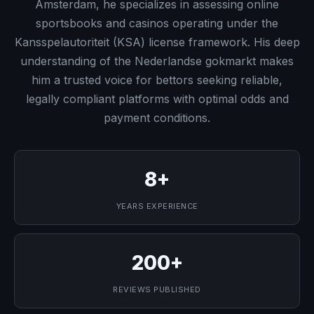
Amsterdam, he specializes in assessing online
sportsbooks and casinos operating under the
Kansspelautoriteit (KSA) license framework. His deep
understanding of the Nederlandse gokmarkt makes
him a trusted voice for bettors seeking reliable,
legally compliant platforms with optimal odds and
payment conditions.
8+
YEARS EXPERIENCE
200+
REVIEWS PUBLISHED