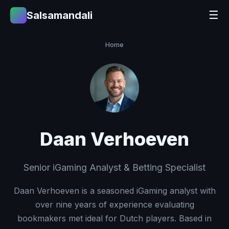
☰
Salsamandali
S
Home
Daan Verhoeven
Senior iGaming Analyst & Betting Specialist
Daan Verhoeven is a seasoned iGaming analyst with
over nine years of experience evaluating
bookmakers met ideal for Dutch players. Based in