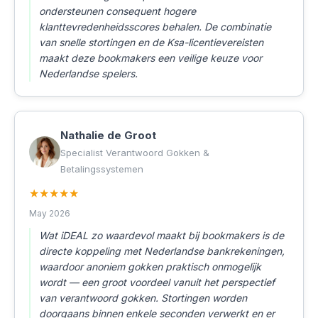
ondersteunen consequent hogere
klanttevredenheidsscores behalen. De combinatie
van snelle stortingen en de Ksa-licentievereisten
maakt deze bookmakers een veilige keuze voor
Nederlandse spelers.
Nathalie de Groot
Specialist Verantwoord Gokken &
Betalingssystemen
★★★★★
May 2026
Wat iDEAL zo waardevol maakt bij bookmakers is de
directe koppeling met Nederlandse bankrekeningen,
waardoor anoniem gokken praktisch onmogelijk
wordt — een groot voordeel vanuit het perspectief
van verantwoord gokken. Stortingen worden
doorgaans binnen enkele seconden verwerkt en er