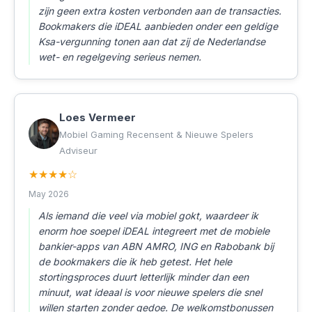
zijn geen extra kosten verbonden aan de transacties.
Bookmakers die iDEAL aanbieden onder een geldige
Ksa-vergunning tonen aan dat zij de Nederlandse
wet- en regelgeving serieus nemen.
Loes Vermeer
Mobiel Gaming Recensent & Nieuwe Spelers
Adviseur
★★★★☆
May 2026
Als iemand die veel via mobiel gokt, waardeer ik
enorm hoe soepel iDEAL integreert met de mobiele
bankier-apps van ABN AMRO, ING en Rabobank bij
de bookmakers die ik heb getest. Het hele
stortingsproces duurt letterlijk minder dan een
minuut, wat ideaal is voor nieuwe spelers die snel
willen starten zonder gedoe. De welkomstbonussen