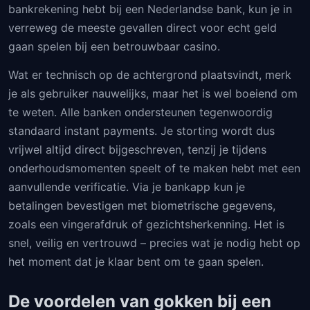
bankrekening hebt bij een Nederlandse bank, kun je in
verreweg de meeste gevallen direct voor echt geld
gaan spelen bij een betrouwbaar casino.
Wat er technisch op de achtergrond plaatsvindt, merk
je als gebruiker nauwelijks, maar het is wel boeiend om
te weten. Alle banken ondersteunen tegenwoordig
standaard instant payments. Je storting wordt dus
vrijwel altijd direct bijgeschreven, tenzij je tijdens
onderhoudsmomenten speelt of te maken hebt met een
aanvullende verificatie. Via je bankapp kun je
betalingen bevestigen met biometrische gegevens,
zoals een vingerafdruk of gezichtsherkenning. Het is
snel, veilig en vertrouwd – precies wat je nodig hebt op
het moment dat je klaar bent om te gaan spelen.
De voordelen van gokken bij een