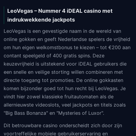
LeoVegas – Nummer 4 iDEAL casino met
indrukwekkende jackpots
LeoVegas is een gevestigde naam in de wereld van
online gokken en geeft Nederlandse spelers de vrijheid
om hun eigen welkomstbonus te kiezen – tot €200 aan
contant speelgeld of 400 gratis spins. Deze
keuzevrijheid is uitstekend voor iDEAL gebruikers die
een snelle en veilige storting willen combineren met
directe toegang tot promoties. De online gokkasten
komen bijzonder goed tot hun recht bij LeoVegas. Je
vindt hier zowel klassieke fruitautomaten als de
allernieuwste videoslots, veel jackpots en titels zoals
"Big Bass Bonanza" en "Mysteries of Luxor".
Dit betrouwbare casino onderscheidt zich door zijn
voortreffelijke mobiele gebruikerservaring en