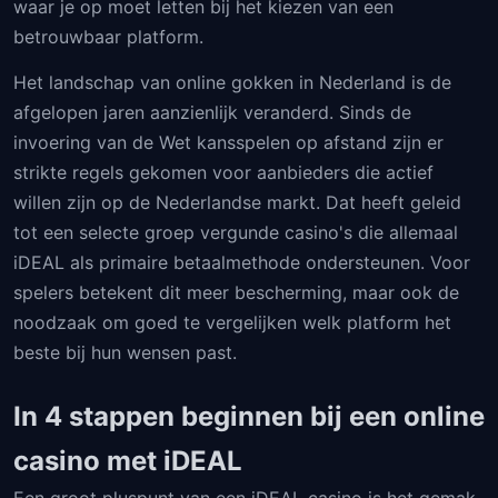
waar je op moet letten bij het kiezen van een
betrouwbaar platform.
Het landschap van online gokken in Nederland is de
afgelopen jaren aanzienlijk veranderd. Sinds de
invoering van de Wet kansspelen op afstand zijn er
strikte regels gekomen voor aanbieders die actief
willen zijn op de Nederlandse markt. Dat heeft geleid
tot een selecte groep vergunde casino's die allemaal
iDEAL als primaire betaalmethode ondersteunen. Voor
spelers betekent dit meer bescherming, maar ook de
noodzaak om goed te vergelijken welk platform het
beste bij hun wensen past.
In 4 stappen beginnen bij een online
casino met iDEAL