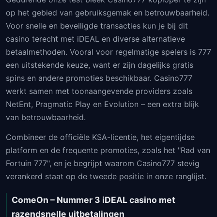
op het gebied van gebruiksgemak en betrouwbaarheid.
Voor snelle en beveiligde transacties kun je bij dit
casino terecht met iDEAL en diverse alternatieve
betaalmethoden. Vooral voor regelmatige spelers is 777
een uitstekende keuze, want er zijn dagelijks gratis
spins en andere promoties beschikbaar. Casino777
werkt samen met toonaangevende providers zoals
NetEnt, Pragmatic Play en Evolution – een extra blijk
van betrouwbaarheid.
Combineer de officiële KSA-licentie, het eigentijdse
platform en de frequente promoties, zoals het "Rad van
Fortuin 777", en je begrijpt waarom Casino777 stevig
verankerd staat op de tweede positie in onze ranglijst.
ComeOn – Nummer 3 iDEAL casino met
razendsnelle uitbetalingen