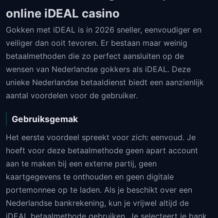
online iDEAL casino
Gokken met iDEAL is in 2026 sneller, eenvoudiger en
veiliger dan ooit tevoren. Er bestaan maar weinig
betaalmethoden die zo perfect aansluiten op de
wensen van Nederlandse gokkers als iDEAL. Deze
unieke Nederlandse betaaldienst biedt een aanzienlijk
aantal voordelen voor de gebruiker.
Gebruiksgemak
Het eerste voordeel spreekt voor zich: eenvoud. Je
hoeft voor deze betaalmethode geen apart account
aan te maken bij een externe partij, geen
kaartgegevens te onthouden en geen digitale
portemonnee op te laden. Als je beschikt over een
Nederlandse bankrekening, kun je vrijwel altijd de
iDEAL betaalmethode gebruiken. Je selecteert je bank,