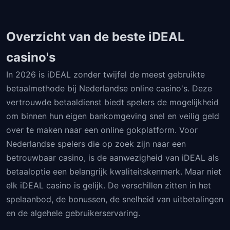
Overzicht van de beste iDEAL
casino's
In 2026 is iDEAL zonder twijfel de meest gebruikte
betaalmethode bij Nederlandse online casino's. Deze
vertrouwde betaaldienst biedt spelers de mogelijkheid
om binnen hun eigen bankomgeving snel en veilig geld
over te maken naar een online gokplatform. Voor
Nederlandse spelers die op zoek zijn naar een
betrouwbaar casino, is de aanwezigheid van iDEAL als
betaaloptie een belangrijk kwaliteitskenmerk. Maar niet
elk iDEAL casino is gelijk. De verschillen zitten in het
spelaanbod, de bonussen, de snelheid van uitbetalingen
en de algehele gebruikerservaring.