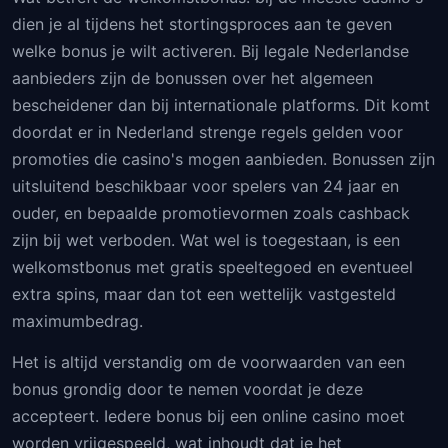
dien je al tijdens het stortingsproces aan te geven
welke bonus je wilt activeren. Bij legale Nederlandse
aanbieders zijn de bonussen over het algemeen
bescheidener dan bij internationale platforms. Dit komt
doordat er in Nederland strenge regels gelden voor
promoties die casino's mogen aanbieden. Bonussen zijn
uitsluitend beschikbaar voor spelers van 24 jaar en
ouder, en bepaalde promotievormen zoals cashback
zijn bij wet verboden. Wat wel is toegestaan, is een
welkomstbonus met gratis speeltegoed en eventueel
extra spins, maar dan tot een wettelijk vastgesteld
maximumbedrag.
Het is altijd verstandig om de voorwaarden van een
bonus grondig door te nemen voordat je deze
accepteert. Iedere bonus bij een online casino moet
worden vrijgespeeld, wat inhoudt dat je het