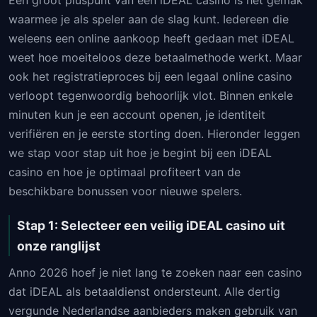
Een groot pluspunt van een iDEAL casino is het gemak
waarmee je als speler aan de slag kunt. Iedereen die
weleens een online aankoop heeft gedaan met iDEAL
weet hoe moeiteloos deze betaalmethode werkt. Maar
ook het registratieproces bij een legaal online casino
verloopt tegenwoordig behoorlijk vlot. Binnen enkele
minuten kun je een account openen, je identiteit
verifiëren en je eerste storting doen. Hieronder leggen
we stap voor stap uit hoe je begint bij een iDEAL
casino en hoe je optimaal profiteert van de
beschikbare bonussen voor nieuwe spelers.
Stap 1: Selecteer een veilig iDEAL casino uit
onze ranglijst
Anno 2026 hoef je niet lang te zoeken naar een casino
dat iDEAL als betaaldienst ondersteunt. Alle dertig
vergunde Nederlandse aanbieders maken gebruik van