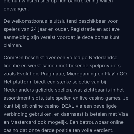
die hun winsten snel op hun bankrekening willen
ontvangen.
De welkomstbonus is uitsluitend beschikbaar voor
spelers van 24 jaar en ouder. Registratie en actieve
aanmelding zijn vereist voordat je deze bonus kunt
claimen.
ComeOn beschikt over een volledige Nederlandse
licentie en werkt samen met bekende spelproviders
zoals Evolution, Pragmatic, Microgaming en Play'n GO.
Het platform biedt een sterke selectie van bij
Nederlanders geliefde spellen, wat zichtbaar is in het
assortiment slots, tafelspellen en live casino games. Je
kunt bij dit online casino iDEAL via een beveiligde
verbinding gebruiken, en daarnaast is betalen met Visa
en Mastercard ook mogelijk. Een betrouwbaar online
casino dat onze derde positie ten volle verdient.